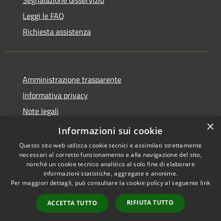
Leggi le FAQ
Richiesta assistenza
Amministrazione trasparente
Informativa privacy
Note legali
×
Dichiarazione di accessibilità
Informazioni sui cookie
Questo sito web utilizza cookie tecnici e assimilati strettamente
necessari al corretto funzionamento e alla navigazione del sito,
nonché un cookie tecnico analitico al solo fine di elaborare
informazioni statistiche, aggregate e anonime.
RSS
Copyright © 2026 • Comune di
Per maggiori dettagli, può consultare la cookie policy al seguente
link
Accessibilità
Allumiere • Powered by
Privacy
Municipium
Accesso
•
RIFIUTA TUTTO
ACCETTA TUTTO
Cookie
redazione