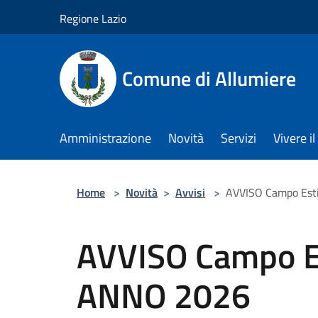
Salta al contenuto principale
Regione Lazio
Comune di Allumiere
Amministrazione
Novità
Servizi
Vivere 
Home
>
Novità
>
Avvisi
>
AVVISO Campo Est
AVVISO Campo E
ANNO 2026