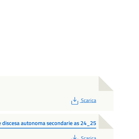
PDF
Scarica
 discesa autonoma secondarie as 24_25
PDF
Scarica