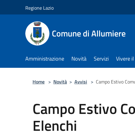
Salta al contenuto principale
Regione Lazio
Comune di Allumiere
Amministrazione
Novità
Servizi
Vivere 
Home
>
Novità
>
Avvisi
>
Campo Estivo Comu
Campo Estivo C
Elenchi