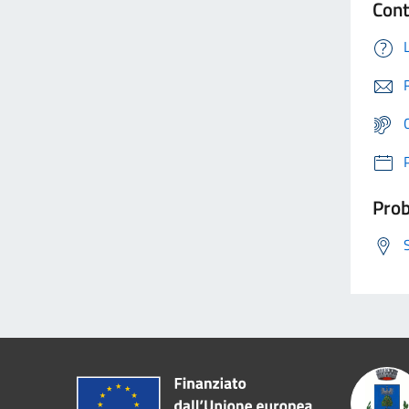
Cont
Prob