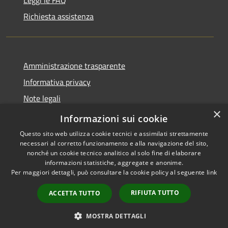
Richiesta assistenza
Amministrazione trasparente
Informativa privacy
Note legali
×
Dichiarazione di accessibilità
Informazioni sui cookie
Questo sito web utilizza cookie tecnici e assimilati strettamente
necessari al corretto funzionamento e alla navigazione del sito,
nonché un cookie tecnico analitico al solo fine di elaborare
informazioni statistiche, aggregate e anonime.
RSS
Copyright © 2026 • Comune di
Per maggiori dettagli, può consultare la cookie policy al seguente
link
Accessibilità
Allumiere • Powered by
Privacy
Municipium
Accesso
•
RIFIUTA TUTTO
ACCETTA TUTTO
Cookie
redazione
Mappa del sito
MOSTRA DETTAGLI