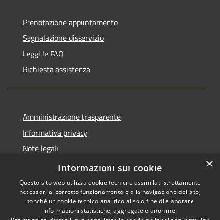
Prenotazione appuntamento
Segnalazione disservizio
Leggi le FAQ
Richiesta assistenza
Amministrazione trasparente
Informativa privacy
Note legali
×
Dichiarazione di accessibilità
Informazioni sui cookie
Questo sito web utilizza cookie tecnici e assimilati strettamente
necessari al corretto funzionamento e alla navigazione del sito,
nonché un cookie tecnico analitico al solo fine di elaborare
informazioni statistiche, aggregate e anonime.
RSS
Copyright © 2026 • Comune di
Per maggiori dettagli, può consultare la cookie policy al seguente
link