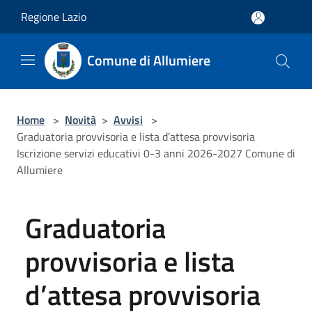
Salta al contenuto principale
Regione Lazio
Comune di Allumiere
Home
>
Novità
>
Avvisi
>
Graduatoria provvisoria e lista d’attesa provvisoria
Iscrizione servizi educativi 0-3 anni 2026-2027 Comune di
Allumiere
Graduatoria
provvisoria e lista
d’attesa provvisoria