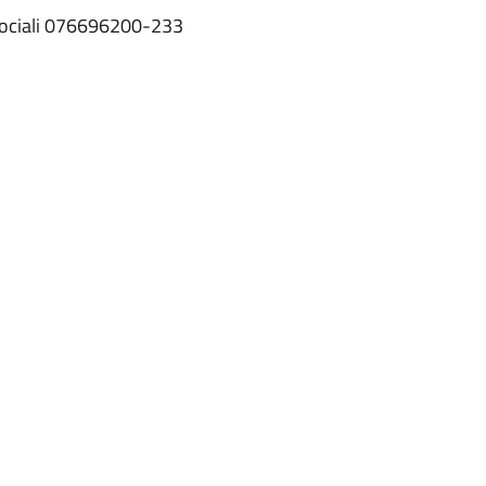
i Sociali 076696200-233