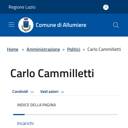
Salta al contenuto principale
Regione Lazio
Comune di Allumiere
Home
>
Amministrazione
>
Politici
>
Carlo Cammilletti
Carlo Cammilletti
Condividi
Vedi azioni
INDICE DELLA PAGINA
Incarichi