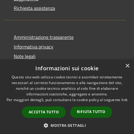
Richiesta assistenza
Amministrazione trasparente
Informativa privacy
Note legali
×
Dichiarazione di accessibilità
Informazioni sui cookie
Questo sito web utilizza cookie tecnici e assimilati strettamente
necessari al corretto funzionamento e alla navigazione del sito,
nonché un cookie tecnico analitico al solo fine di elaborare
informazioni statistiche, aggregate e anonime.
RSS
Copyright © 2026 • Comune di
Per maggiori dettagli, può consultare la cookie policy al seguente
link
Accessibilità
Allumiere • Powered by
Privacy
Municipium
Accesso
•
RIFIUTA TUTTO
ACCETTA TUTTO
Cookie
redazione
Mappa del sito
MOSTRA DETTAGLI