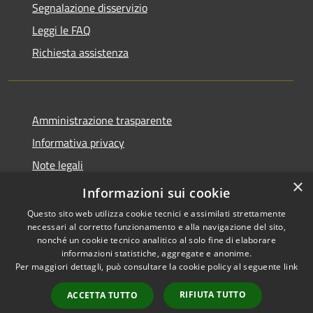
Segnalazione disservizio
Leggi le FAQ
Richiesta assistenza
Amministrazione trasparente
Informativa privacy
Note legali
×
Dichiarazione di accessibilità
Informazioni sui cookie
Questo sito web utilizza cookie tecnici e assimilati strettamente
necessari al corretto funzionamento e alla navigazione del sito,
nonché un cookie tecnico analitico al solo fine di elaborare
informazioni statistiche, aggregate e anonime.
RSS
Copyright © 2026 • Comune di
Per maggiori dettagli, può consultare la cookie policy al seguente
link
Accessibilità
Allumiere • Powered by
Privacy
Municipium
Accesso
•
RIFIUTA TUTTO
ACCETTA TUTTO
Cookie
redazione