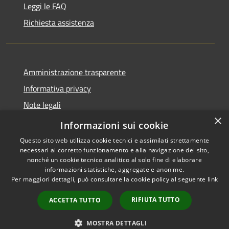
Leggi le FAQ
Richiesta assistenza
Amministrazione trasparente
Informativa privacy
Note legali
×
Dichiarazione di accessibilità
Informazioni sui cookie
Questo sito web utilizza cookie tecnici e assimilati strettamente
necessari al corretto funzionamento e alla navigazione del sito,
nonché un cookie tecnico analitico al solo fine di elaborare
informazioni statistiche, aggregate e anonime.
RSS
Copyright © 2026 • Comune di
Per maggiori dettagli, può consultare la cookie policy al seguente
link
Accessibilità
Allumiere • Powered by
Privacy
Municipium
Accesso
•
RIFIUTA TUTTO
ACCETTA TUTTO
Cookie
redazione
Mappa del sito
MOSTRA DETTAGLI