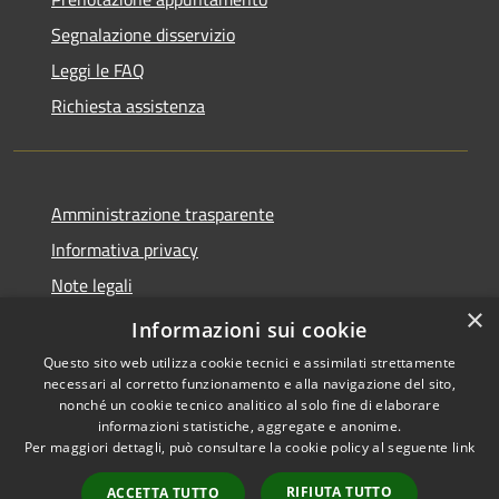
Segnalazione disservizio
Leggi le FAQ
Richiesta assistenza
Amministrazione trasparente
Informativa privacy
Note legali
×
Dichiarazione di accessibilità
Informazioni sui cookie
Questo sito web utilizza cookie tecnici e assimilati strettamente
necessari al corretto funzionamento e alla navigazione del sito,
nonché un cookie tecnico analitico al solo fine di elaborare
informazioni statistiche, aggregate e anonime.
RSS
Copyright © 2026 • Comune di
Per maggiori dettagli, può consultare la cookie policy al seguente
link
Accessibilità
Allumiere • Powered by
Privacy
Municipium
Accesso
•
RIFIUTA TUTTO
ACCETTA TUTTO