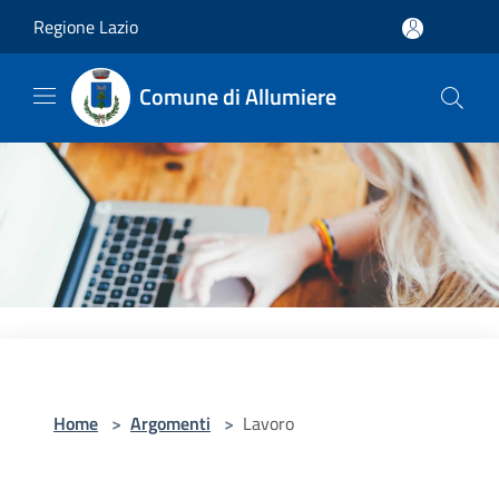
Salta al contenuto principale
Regione Lazio
Comune di Allumiere
Home
>
Argomenti
>
Lavoro