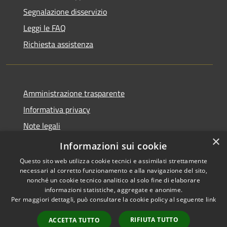
Segnalazione disservizio
Leggi le FAQ
Richiesta assistenza
Amministrazione trasparente
Informativa privacy
Note legali
×
Dichiarazione di accessibilità
Informazioni sui cookie
Questo sito web utilizza cookie tecnici e assimilati strettamente
necessari al corretto funzionamento e alla navigazione del sito,
nonché un cookie tecnico analitico al solo fine di elaborare
informazioni statistiche, aggregate e anonime.
RSS
Copyright © 2026 • Comune di
Per maggiori dettagli, può consultare la cookie policy al seguente
link
Accessibilità
Allumiere • Powered by
Privacy
Municipium
Accesso
•
RIFIUTA TUTTO
ACCETTA TUTTO