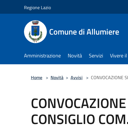
Salta al contenuto principale
Regione Lazio
Comune di Allumiere
Amministrazione
Novità
Servizi
Vivere 
Home
>
Novità
>
Avvisi
>
CONVOCAZIONE SED
CONVOCAZIONE 
CONSIGLIO COM.