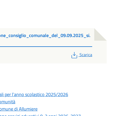
ne_consiglio_comunale_del_09.09.2025_si.
PDF
Scarica
ali per l’anno scolastico 2025/2026
Comunità
Comune di Allumiere