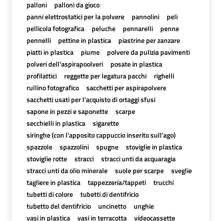
palloni
palloni da gioco
panni elettrostatici per la polvere
pannolini
peli
pellicola fotografica
peluche
pennarelli
penne
pennelli
pettine in plastica
piastrine per zanzare
piatti in plastica
piume
polvere da pulizia pavimenti
polveri dell'aspirapoolveri
posate in plastica
profilattici
reggette per legatura pacchi
righelli
rullino fotografico
sacchetti per aspirapolvere
sacchetti usati per l’acquisto di ortaggi sfusi
sapone in pezzi e saponette
scarpe
secchielli in plastica
sigarette
siringhe (con l'apposito cappuccio inserito sull'ago)
spazzole
spazzolini
spugne
stoviglie in plastica
stoviglie rotte
stracci
stracci unti da acquaragia
stracci unti da olio minerale
suole per scarpe
sveglie
tagliere in plastica
tappezzeria/tappeti
trucchi
tubetti di colore
tubetti di dentifricio
tubetto del dentifricio
uncinetto
unghie
vasi in plastica
vasi in terracotta
videocassette