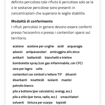
definito pericoloso tale rifiuto è pericoloso solo se la
o le sostanze pericolose sono presenti in
concentrazioni che superano le soglie stabilite.
Modalità di conferimento
I rifiuti pericolosi in genere devono essere conferiti
presso l'ecocentro o presso i contenitori sparsi sul
territorio.
acetone
acetone per unghie
acidi
acquaragia
adesivi
antiparassitari
antiruggine allo zinco
antitarli
battericidi
bianchetti e trieline
bombolette spray (con gas infiammabile, con CFC)
cera per legno
colle
contenitori con simboli o lettere T/F
diluenti
diserbanti
insetticidi
isolanti
mastici
petrolio bianco
pile a bottone (per calcolatrici, orologi, ecc.)
pile a stilo (per torce, radio, ecc.)
smacchiatori
solventi
tintura per scarpe
topicidi