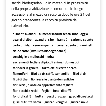
sacchi biodegradabili o in mater-bi in prossimità
della propria abitazione e comunque in luogo
accessibile al mezzo di raccolta dopo le ore 21 del
giorno precedente la raccolta prevista dal
calendario.
alimenti avariati
alimenti scaduti senza imballaggio
avanzi di cibo
avanzi di cibo
bambù
carbone spento
carta umida
cenere spenta
ceneri spente di caminetti
cialde caffè (involucro biodegradabile)
conchiglie e molluschi
erba
escrementi, lettiere di piccoli animali domestici
farinacei in genere
fazzoletti di carta sporchi
fiammiferi
filtri da tè, caffè, camomilla
filtri di tè
filtri di the
fiori recisi e piante domestiche
fiori recisi, piante da appartamento tagliate
fiori secchi e recisi
foglie
fondi di caffè
fondi di caffè
frutta
gusci di cozze
gusci di crostacei
gusci di frutta secca
gusci di vongole
gusci d'uovo