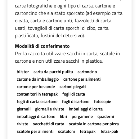
carte fotografiche e ogni tipo di carta, cartone e
cartoncino che sia stato sporcato (ad esempio carta
oleata, carta e cartone unti, fazzoletti di carta
usati, tovaglioli di carta sporchi di cibo, carta
plastificata, fustini del detersivo).
Modalità di conferimento
Per la raccolta utilizzare sacchi in carta, scatole in
cartone e non utilizzare sacchi in plastica.
blister
carta da pacchi pulita
cartoncino
cartone da imballaggio
cartone per alimenti
cartone per bevande
cartoni piegati
contenitori in tetrapak
fogli di carta
fogli di carta o cartone
fogli di cartone
fotocopie
giornali
giornali e riviste
imballaggi di carta
imballaggi di cartone
libri
pergamene
quaderni
riviste
sacchetti di carta
scatola in cartone per pizza
scatole per alimenti
scatoloni
Tetrapak
Tetra-pak