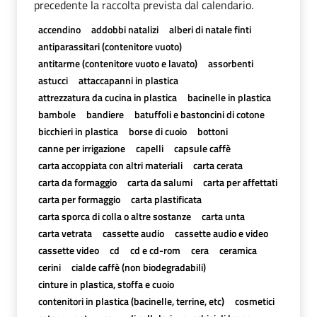
precedente la raccolta prevista dal calendario.
accendino
addobbi natalizi
alberi di natale finti
antiparassitari (contenitore vuoto)
antitarme (contenitore vuoto e lavato)
assorbenti
astucci
attaccapanni in plastica
attrezzatura da cucina in plastica
bacinelle in plastica
bambole
bandiere
batuffoli e bastoncini di cotone
bicchieri in plastica
borse di cuoio
bottoni
canne per irrigazione
capelli
capsule caffè
carta accoppiata con altri materiali
carta cerata
carta da formaggio
carta da salumi
carta per affettati
carta per formaggio
carta plastificata
carta sporca di colla o altre sostanze
carta unta
carta vetrata
cassette audio
cassette audio e video
cassette video
cd
cd e cd-rom
cera
ceramica
cerini
cialde caffè (non biodegradabili)
cinture in plastica, stoffa e cuoio
contenitori in plastica (bacinelle, terrine, etc)
cosmetici