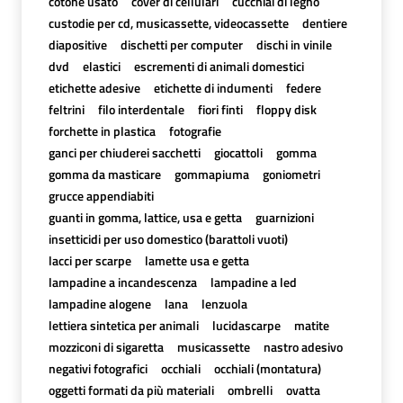
cotone usato
cover di cellulari
cucchiai di legno
custodie per cd, musicassette, videocassette
dentiere
diapositive
dischetti per computer
dischi in vinile
dvd
elastici
escrementi di animali domestici
etichette adesive
etichette di indumenti
federe
feltrini
filo interdentale
fiori finti
floppy disk
forchette in plastica
fotografie
ganci per chiuderei sacchetti
giocattoli
gomma
gomma da masticare
gommapiuma
goniometri
grucce appendiabiti
guanti in gomma, lattice, usa e getta
guarnizioni
insetticidi per uso domestico (barattoli vuoti)
lacci per scarpe
lamette usa e getta
lampadine a incandescenza
lampadine a led
lampadine alogene
lana
lenzuola
lettiera sintetica per animali
lucidascarpe
matite
mozziconi di sigaretta
musicassette
nastro adesivo
negativi fotografici
occhiali
occhiali (montatura)
oggetti formati da più materiali
ombrelli
ovatta