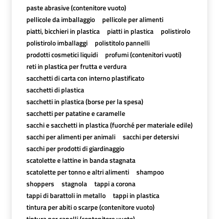
paste abrasive (contenitore vuoto)
pellicole da imballaggio
pellicole per alimenti
piatti, bicchieri in plastica
piatti in plastica
polistirolo
polistirolo imballaggi
polistitolo pannelli
prodotti cosmetici liquidi
profumi (contenitori vuoti)
reti in plastica per frutta e verdura
sacchetti di carta con interno plastificato
sacchetti di plastica
sacchetti in plastica (borse per la spesa)
sacchetti per patatine e caramelle
sacchi e sacchetti in plastica (fuorché per materiale edile)
sacchi per alimenti per animali
sacchi per detersivi
sacchi per prodotti di giardinaggio
scatolette e lattine in banda stagnata
scatolette per tonno e altri alimenti
shampoo
shoppers
stagnola
tappi a corona
tappi di barattoli in metallo
tappi in plastica
tintura per abiti o scarpe (contenitore vuoto)
tintura per capelli (contenitore vuoto)