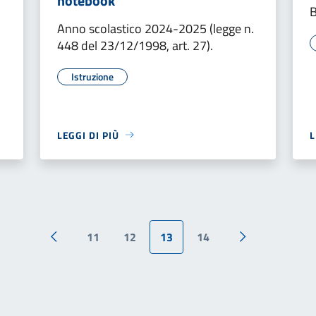
notebook
Anno scolastico 2024-2025 (legge n.
448 del 23/12/1998, art. 27).
Istruzione
LEGGI DI PIÙ
L
11
12
13
14
Pagina precedente
Pagina success